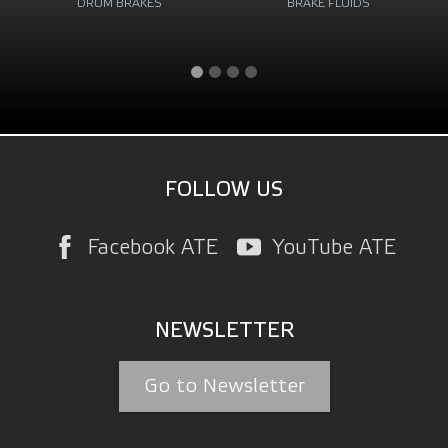
KES
BRAKE FLUIDS
HYDRAULIC PART
FOLLOW US
Facebook ATE
YouTube ATE
NEWSLETTER
Go to Newsletter