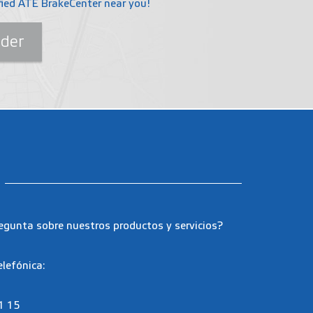
ified ATE BrakeCenter near you!
nder
egunta sobre nuestros productos y servicios?
elefónica:
1 15