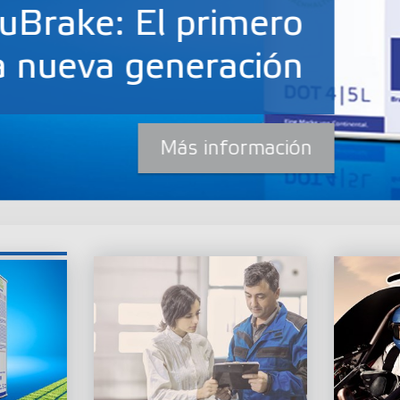
El primero
generación
Más información