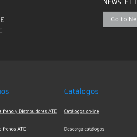
NEWSLETT
Go to Ne
TE
E
ios
Catálogos
e freno y Distribuidores ATE
Catálogos on-line
e frenos ATE
Descarga catálogos